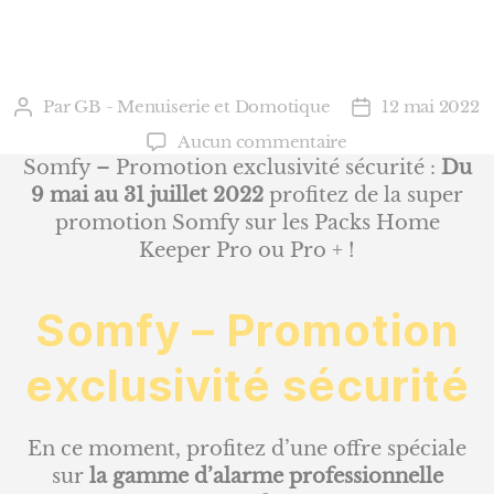
Par
GB - Menuiserie et Domotique
12 mai 2022
Auteur
Date
de
de
sur
Aucun commentaire
l’article
l’article
Somfy
Somfy – Promotion exclusivité sécurité :
Du
–
9 mai au 31 juillet 2022
profitez de la super
Promotion
promotion Somfy sur les Packs Home
exclusivité
Keeper Pro ou Pro + !
sécurité
Somfy – Promotion
exclusivité sécurité
En ce moment, profitez d’une offre spéciale
sur
la gamme d’alarme professionnelle