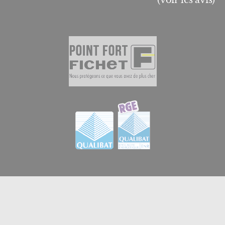
© 2026
GB Menuiserie et Domotique en Essonne
|
Créateur de sites internet en Essonne à Brétigny-sur-
iPerche