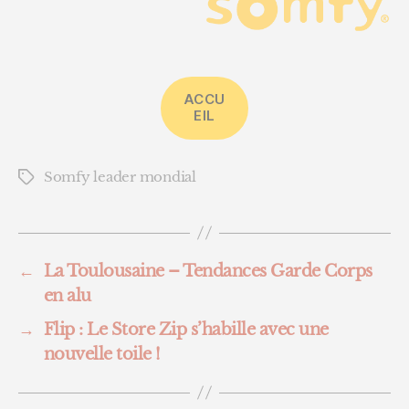
ACCU
EIL
Somfy leader mondial
Étiquettes
←
La Toulousaine – Tendances Garde Corps
en alu
→
Flip : Le Store Zip s’habille avec une
nouvelle toile !