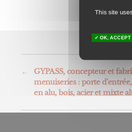
This site use
OK, ACCEPT
←
GYPASS, concepteur et fabri
menuiseries : porte d’entrée,
en alu, bois, acier et mixte a