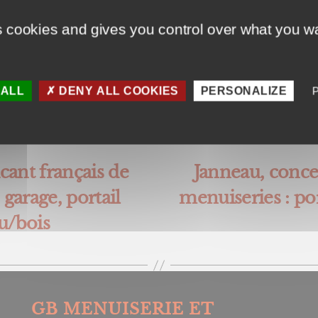
s cookies and gives you control over what you wa
1 mars 2021
Date
de
 ALL
DENY ALL COOKIES
PERSONALIZE
l’article
cant français de
Janneau, concep
 garage, portail
menuiseries : po
lu/bois
GB MENUISERIE ET