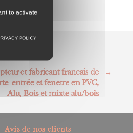
nt to activate
PRIVACY POLICY
teur et fabricant francais de
→
rte-entrée et fenetre en PVC,
Alu, Bois et mixte alu/bois
Avis de nos clients