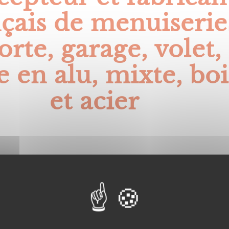
nçais de menuiserie
orte, garage, volet,
e en alu, mixte, boi
et acier