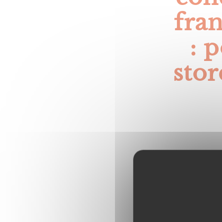
fra
: p
stor