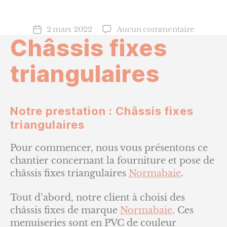
sur
2 mars 2022
Aucun commentaire
Date
Châssis fixes
Châssis
de
fixes
l’article
triangula
triangulaires
Notre prestation : Châssis fixes
triangulaires
Pour commencer, nous vous présentons ce
chantier concernant la fourniture et pose de
châssis fixes triangulaires
Normabaie
.
Tout d’abord, notre client à choisi des
châssis fixes de marque
Normabaie
. Ces
menuiseries sont en PVC de couleur