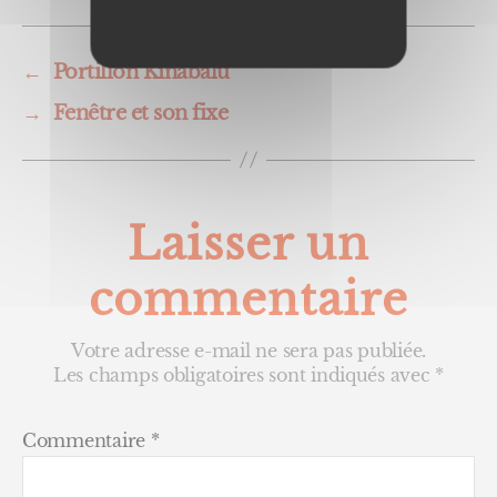
←
Portillon Kinabalu
→
Fenêtre et son fixe
Laisser un
commentaire
Votre adresse e-mail ne sera pas publiée.
Les champs obligatoires sont indiqués avec
*
Commentaire
*