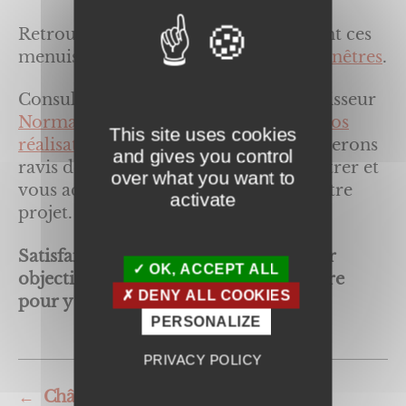
Retrouver les informations concernant ces
menuiseries sur nos pages dédiées :
Fenêtres
.
Consultez les produits de notre fournisseur
Normabaie
, prenez connaissance de
nos
This site uses cookies
réalisations
, et
contactez-nous
. Nous serons
and gives you control
ravis de vous renseigner, vous rencontrer et
over what you want to
vous accompagner tout au long de votre
activate
projet.
Satisfaire nos clients est notre premier
OK, ACCEPT ALL
objectif, et nous mettons tout en œuvre
DENY ALL COOKIES
pour y parvenir !
PERSONALIZE
PRIVACY POLICY
←
Châssis fixes triangulaires