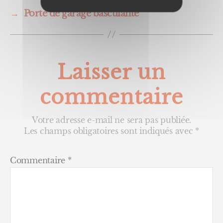
→
Porte de garage basculante
Laisser un
commentaire
Votre adresse e-mail ne sera pas publiée.
Les champs obligatoires sont indiqués avec
*
Commentaire
*