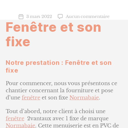
sur
3 mars 2022
Aucun commentaire
Date
Fenêtre et son
Fenêtre
de
et
l’article
son
fixe
fixe
Notre prestation : Fenêtre et son
fixe
Pour commencer, nous vous présentons ce
chantier concernant la fourniture et pose
d’une
fenêtre
et son fixe
Normabaie
.
Tout d’abord, notre client à choisi une
fenêtre
2vantaux avec 1 fixe de marque
Normabaie
. Cette menuiserie est en PVC de