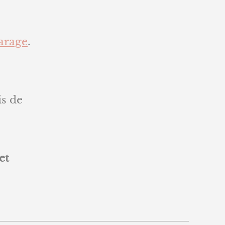
arage
.
is de
et