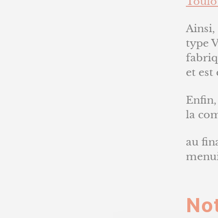
Toulo
Ainsi,
type V
fabriq
et est
Enfin,
la c
au fin
menuis
No