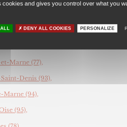
s cookies and gives you control over what you wa
e (91),
 ALL
DENY ALL COOKIES
PERSONALIZE
-de-Seine (92)
75),
et-Marne (77),
Saint-Denis (93),
e-Marne (94),
Oise (95),
es (78).