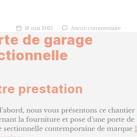
sur
18 mai 2021
Aucun commentaire
Date
rte de garage
Porte
de
de
l’article
ctionnelle
garage
sectio
re prestation
’abord, nous vous présentons ce chantier
nant la fourniture et pose d’une porte de
e sectionnelle contemporaine de marque