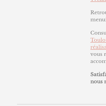
Retro
menui
Consul
Toulo
réalis
vous r
accomp
Satisf
nous 