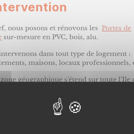
ntervention
ef, nous posons et rénovons les
Portes de
e
sur-mesure en PVC, bois, alu.
intervenons dans tout type de logement :
tements, maisons, locaux professionnels, 
zone géographique s’étend sur toute l’Ile 
e.
agissons principalement dans le départe
ssonne ou se situe notre société (6 rue de l
ie – 91090 Lisses), mais notre équipe se
e également partout en Ile de France :