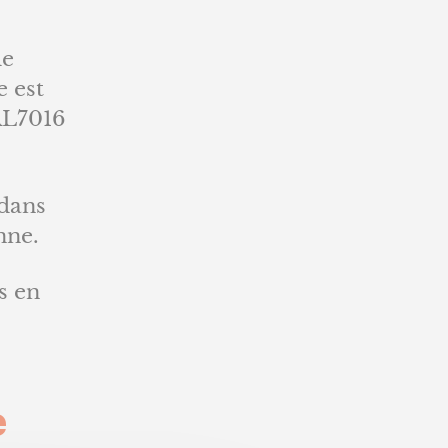
de
e est
RAL7016
 dans
nne.
s en
e