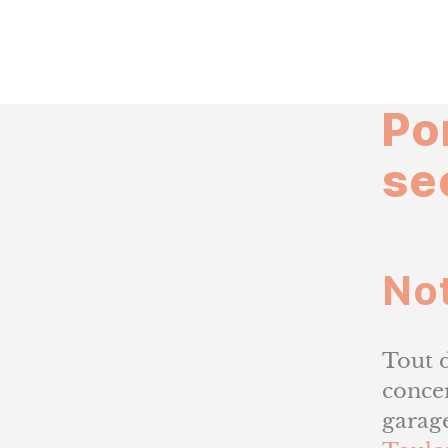
Po
se
Not
Tout d
concer
garag