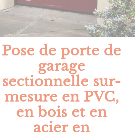
Pose de porte de
garage
sectionnelle sur-
mesure en PVC,
en bois et en
acier en