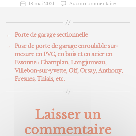
sur
18 mai 2021
Aucun commentaire
Date
Pose
de
de
l’article
porte
de
←
Porte de garage sectionnelle
garage
sectionne
→
Pose de porte de garage enroulable sur-
sur-
mesure en PVC, en bois et en acier en
mesure
Essonne : Champlan, Longjumeau,
en
PVC,
Villebon-sur-yvette, Gif, Orsay, Anthony,
en
Fresnes, Thiais, etc.
bois
et
en
acier
Laisser un
en
Essonne 
Ville
commentaire
du