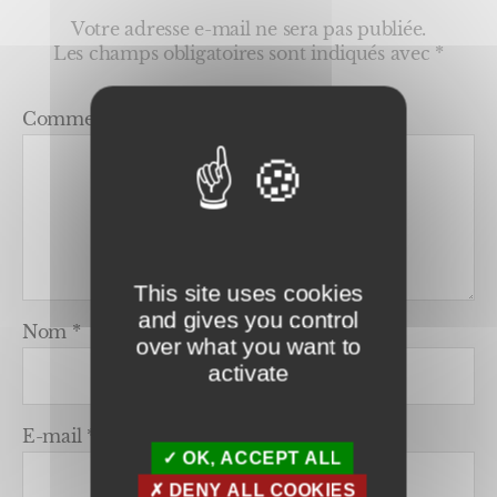
bois,
Arpajon,
Votre adresse e-mail ne sera pas publiée.
Leuville,
Les champs obligatoires sont indiqués avec
*
La
norville,
Commentaire
*
Marcouss
Saint
chéron,
Briis-
sur-
forge,
etc.
This site uses cookies
and gives you control
Nom
*
over what you want to
activate
E-mail
*
OK, ACCEPT ALL
DENY ALL COOKIES