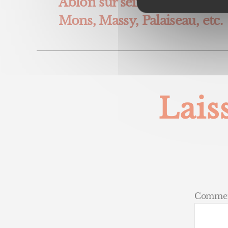
Ablon sur seine, Paray Vieill
Mons, Massy, Palaiseau, etc.
Lais
Commen