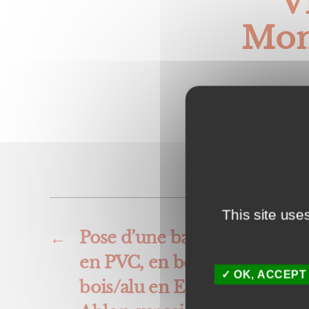
V
Mon
This site use
←
Pose d’une baie vitrée couli
en PVC, en bois, en alumini
OK, ACCEPT
bois/alu en Essonne : Orly, 