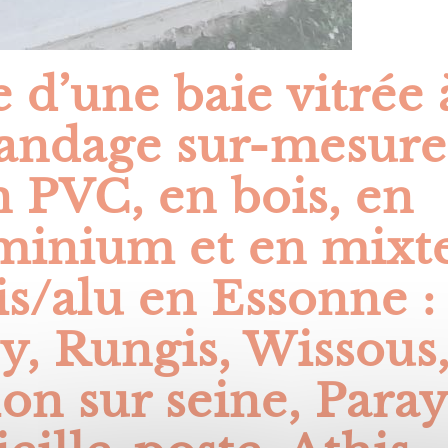
 d’une baie vitrée 
landage sur-mesure
n PVC, en bois, en
minium et en mixt
is/alu en Essonne :
y, Rungis, Wissous
on sur seine, Para