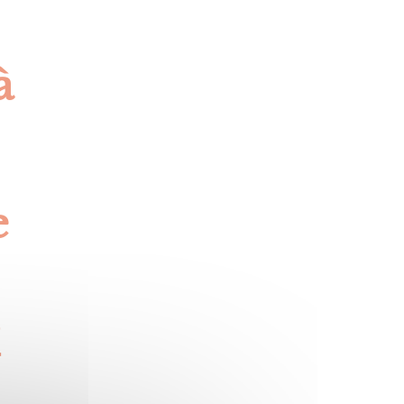
à
e
,
y