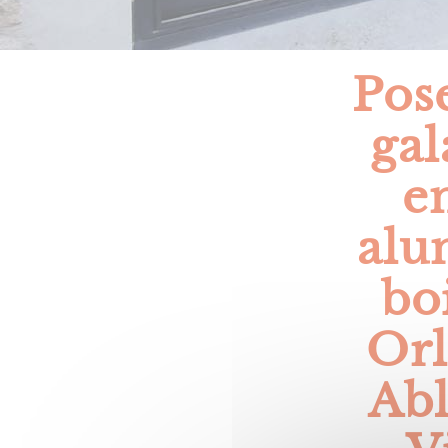
Pose
ga
e
alu
bo
Orl
Abl