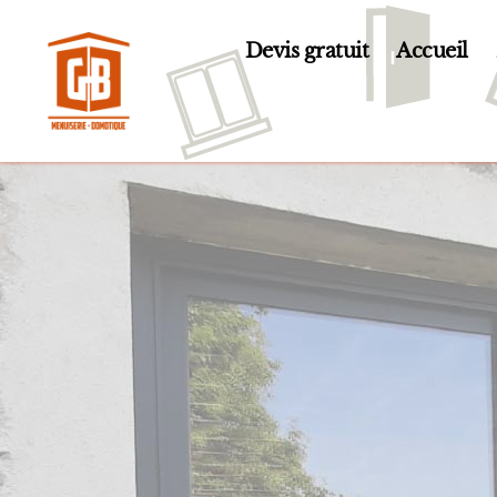
Devis gratuit
Accueil
GB
Menuiserie
et
Domotique
en
Essonne