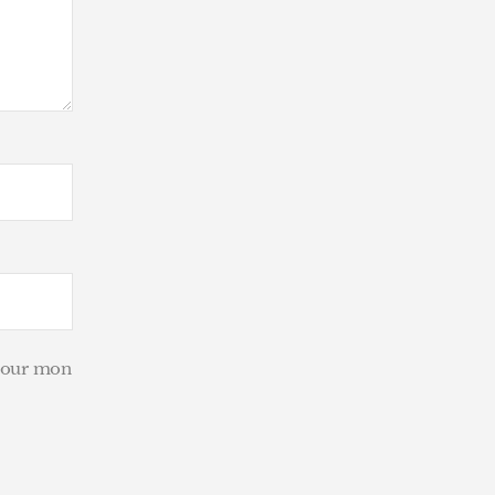
,
eau,
 pour mon