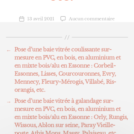
sur
13 avril 2021
Aucun commentaire
Date
Pose
de
d’une
l’article
baie
vitrée
←
Pose d’une baie vitrée coulissante sur-
coulissa
mesure en PVC, en bois, en aluminium et
sur-
mesure
en mixte bois/alu en Essonne : Corbeil-
en
Essonnes, Lisses, Courcouronnes, Evry,
PVC,
Mennecy, Fleury-Mérogis, Villabé, Ris-
en
orangis, etc.
bois,
en
→
Pose d’une baie vitrée à galandage sur-
alumini
mesure en PVC, en bois, en aluminium et
et
en mixte bois/alu en Essonne : Orly, Rungis,
en
mixte
Wissous, Ablon sur seine, Paray Vieille-
bois/alu
poste, Athis Mons, Massy, Palaiseau, etc.