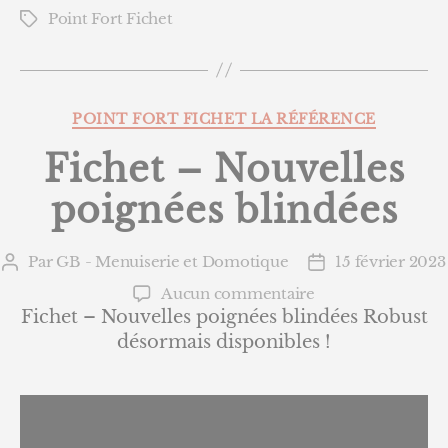
Point Fort Fichet
Étiquettes
Catégories
POINT FORT FICHET LA RÉFÉRENCE
Fichet – Nouvelles
poignées blindées
Par
GB - Menuiserie et Domotique
15 février 2023
Auteur
Date
de
de
sur
Aucun commentaire
l’article
l’article
Fichet
Fichet – Nouvelles poignées blindées Robust
–
désormais disponibles !
Nouvelles
poignées
blindées