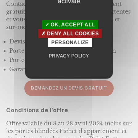
activate
Contactez-nous, nos experts se déplacent
gratuitement pour échanger sur vos attentes
et vous proposer une solution adaptée et
OK, ACCEPT ALL
sur-mesure.
DENY ALL COOKIES
Devis gratuit
PERSONALIZE
Porte blindée appartement ou maison
PRIVACY POLICY
Porte blindée FICHET certifiée A2P
Garantie 10 ans
DEMANDEZ UN DEVIS GRATUIT
Conditions de l’offre
Offre valable du 8 au 28 avril 2024 inclus sur
les portes blindées Fichet d’appartement et