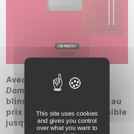
Avec
GB Menuiserie et
Domotique
, votre porte
blindée FICHET 2 étoiles au
prix de 1 étoile c’est possible
This site uses cookies
and gives you control
jusqu’au
28 avril 2024
!
over what you want to