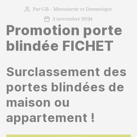
Par
GB - Menuiserie et Domotique
Auteur
de
5 novembre 2024
Date
l’article
Promotion porte
de
l’article
blindée FICHET
Surclassement des
portes blindées de
maison ou
appartement !