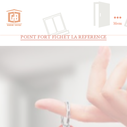
Menu
GB
Menuiserie
Catégories
POINT FORT FICHET LA RÉFÉRENCE
et
Domotique
en
Essonne