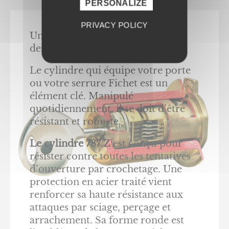
PERSONALIZE
PRIVACY POLICY
Une alliance exceptionnelle de
design et de technologie.
Le cylindre qui équipe votre porte
ou votre serrure Fichet est un
élément clé. Manipulé
quotidiennement, il se doit d’être
résistant et robuste.
Le cylindre 787 Z
est conçu pour
résister contre toutes les tentatives
d’ouverture par crochetage. Une
protection en acier traité vient
renforcer sa haute résistance aux
attaques par sciage, perçage et
arrachement. Sa forme ronde est