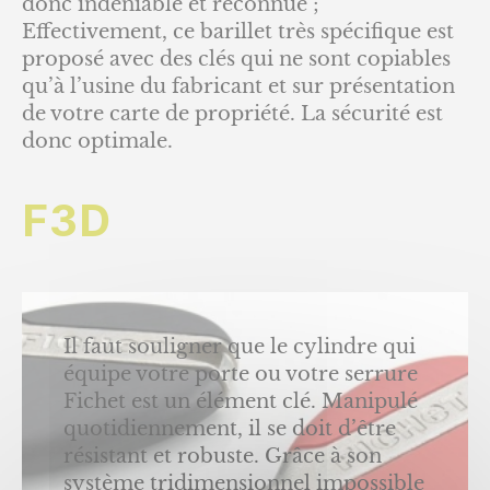
donc indéniable et reconnue ;
Effectivement, ce barillet très spécifique est
proposé avec des clés qui ne sont copiables
qu’à l’usine du fabricant et sur présentation
de votre carte de propriété. La sécurité est
donc optimale.
F3D
Il faut souligner que le cylindre qui
équipe votre porte ou votre serrure
Fichet est un élément clé. Manipulé
quotidiennement, il se doit d’être
résistant et robuste. Grâce à son
système tridimensionnel impossible