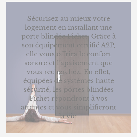
Sécurisez au mieux votre
logement en installant une
porte blindée Fichet. Grâce à
son équipement certifié A2P,
elle vous offrira le confort
sonore et l’apaisement que
vous recherchez. En effet,
équipées de systèmes haute
sécurité, les portes blindées
Fichet répondront à vos
attentes et vous simplifieront
la vie.