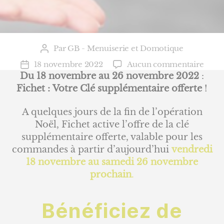
Par
GB - Menuiserie et Domotique
Auteur
de
sur
18 novembre 2022
Aucun commentaire
Date
l’article
Fiche
Du 18 novembre au 26 novembre 2022
:
de
–
l’article
Fichet :
Votre Clé supplémentaire offerte
!
Clé
supp
A quelques jours de la fin de l’opération
offer
Noël, Fichet active l’offre de la clé
supplémentaire offerte, valable pour les
commandes à partir d’aujourd’hui
vendredi
18 novembre au samedi 26 novembre
prochain
.
Bénéficiez de