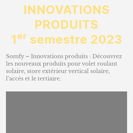
INNOVATIONS
INNOVATIONS
PRODUITS
PRODUITS
er
1
semestre 2023
Somfy – Innovations produits : Découvrez
les nouveaux produits pour volet roulant
solaire, store extérieur vertical solaire,
l’accès et le tertiaire.