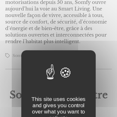
motorisations depuis 50 ans, Somfy ouvre
aujourd’hui la voie au Smart Living. Une
nouvelle façon de vivre, accessible à tous,
source de confort, de sécurité, d’économie
d’énergie et de bien-être, grâce à des
solutions ouvertes et interconnectées pour
rendre l’habitat plus intelligent.
Somfy leader mondial
Étiquettes
Catégories
SOMFY
Somfy – La fenêtre
This site uses cookies
connectée
and gives you control
over what you want to