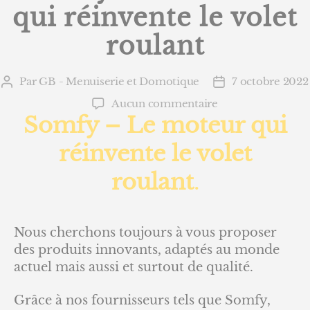
qui réinvente le volet
roulant
Par
GB - Menuiserie et Domotique
7 octobre 2022
Auteur
Date
de
de
sur
Aucun commentaire
l’article
l’article
Somfy – Le moteur qui
Somfy
–
réinvente le volet
Le
moteur
roulant
.
qui
réinvente
le
volet
Nous cherchons toujours à vous proposer
roulant
des produits innovants, adaptés au monde
actuel mais aussi et surtout de qualité.
Grâce à nos fournisseurs tels que Somfy,