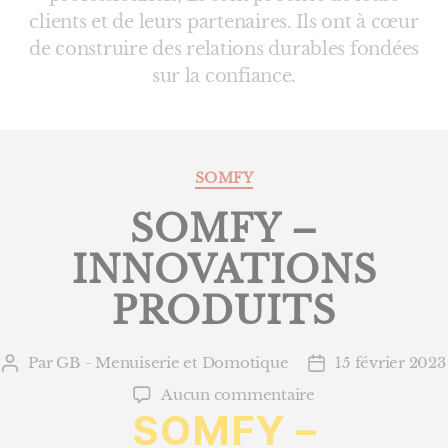
clients et de leurs partenaires. Ils ont à cœur
de construire des relations durables fondées
sur la confiance.
Catégories
SOMFY
SOMFY –
INNOVATIONS
PRODUITS
Par
GB - Menuiserie et Domotique
15 février 2023
Auteur
Date
de
de
sur
Aucun commentaire
l’article
l’article
SOMFY
–
SOMFY
–