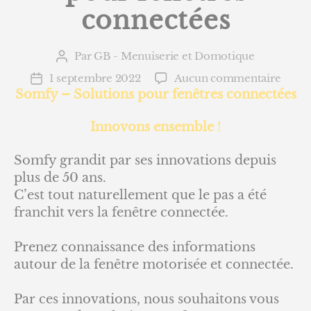
connectées
Par
GB - Menuiserie et Domotique
Auteur
de
sur
1 septembre 2022
Aucun commentaire
Date
l’article
Somf
Somfy – Solutions pour fenêtres connectées
de
–
l’article
Solut
Innovons ensemble
!
pour
fenêt
Somfy grandit par ses innovations depuis
conne
plus de 50 ans.
C’est tout naturellement que le pas a été
franchit vers la fenêtre connectée.
Prenez connaissance des informations
autour de la fenêtre motorisée et connectée.
Par ces innovations, nous souhaitons vous