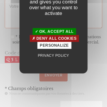
and gives you control
over what you want to
activate
OK, ACCEPT ALL
* En cochant, j'accepte que les informations
DENY ALL COOKIES
soient traitées par notre service commercial.
PERSONALIZE
Code de sécurité * :
PRIVACY POLICY
* Champs obligatoires
Nous ne communiquons pas vos données à des tiers.