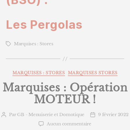
Les Pergolas
Marquises : Stores
Étiquettes
Catégories
MARQUISES : STORES
MARQUISES STORES
Marquises : Opération
MOTEUR !
Par
GB - Menuiserie et Domotique
9 février 2022
Auteur
Date
de
de
sur
Aucun commentaire
l’article
l’article
Marquises