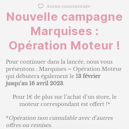
de
de
sur
Aucun commentaire
l’article
l’article
Nouvelle campagne
MARQUISES
–
Opération
Marquises :
Moteur
Opération Moteur !
Pour continuer dans la lancée, nous vous
présentons : Marquises – Opération Moteur
qui débutera également le
13 février
jusqu’au 16 avril 2023
.
Pour 1€ de plus sur l’achat d’un store, le
moteur correspondant est offert !*
*
Opération non cumulable avec d’autres
offres ou remises
.