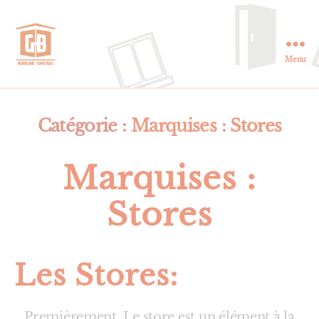
Menu
GB
Menuiserie
et
Domotique
Catégorie :
Marquises : Stores
en
Essonne
Marquises :
Stores
Les Stores:
Premièrement, Le store est un élément à la