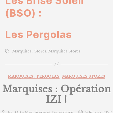
Les Brise Soleil
(BSO) :
Les Pergolas
Marquises : Stores
,
Marquises Stores
Étiquettes
Catégories
MARQUISES : PERGOLAS
MARQUISES STORES
Marquises : Opération
IZI !
Par
GB - Menuiserie et Domotique
9 février 2022
Auteur
Date