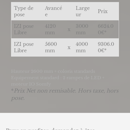
Type de
Avancé
Large
Prix
pose
e
ur
IZI pose
4120
3000
6624.0
x
Libre
mm
mm
0€*
IZI pose
5600
4000
9306.0
x
Libre
mm
mm
0€*
Hauteur 2600 mm + coloris standards
Equipement standard : 2 rampes de LED +
moteur IO Somfy
*
Prix Net non remisable.
Hors taxe, hors
pose.