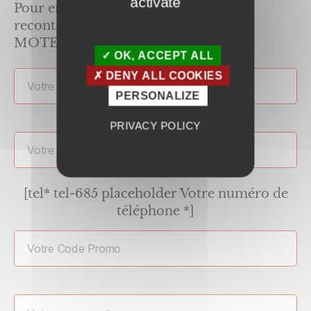
activate
Pour en profiter, demandez à être
recontacté en renseignant le code
MOTEUR2022 :
OK, ACCEPT ALL
DENY ALL COOKIES
PERSONALIZE
PRIVACY POLICY
[tel* tel-685 placeholder Votre numéro de
téléphone *]