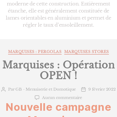
moderne de cette construction. Entièrement
étanche, elle est généralement constituée de
lames orientables en aluminium et permet de
régler le taux d’ensoleillement.
Catégories
MARQUISES : PERGOLAS
MARQUISES STORES
Marquises : Opération
OPEN !
Par
GB - Menuiserie et Domotique
9 février 2022
Auteur
Date
de
de
sur
Aucun commentaire
l’article
l’article
Nouvelle campagne
Marquises
:
Opération