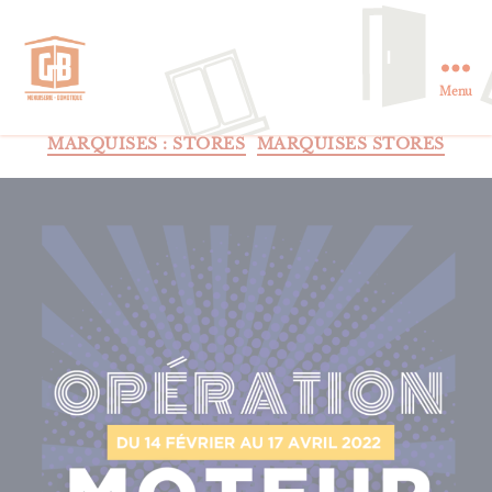
Menu
GB
Menuiserie
Catégories
MARQUISES : STORES
MARQUISES STORES
et
Domotique
en
Essonne