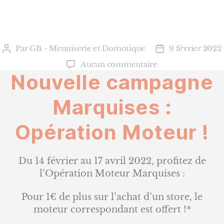
Par
GB - Menuiserie et Domotique
9 février 2022
Auteur
Date
de
de
sur
Aucun commentaire
l’article
l’article
Nouvelle campagne
Marquises
:
Opération
Marquises :
MOTEUR
!
Opération Moteur !
Du 14 février au 17 avril 2022, profitez de
l’Opération Moteur Marquises :
Pour 1€ de plus sur l’achat d’un store, le
moteur correspondant est offert !*